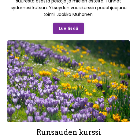
suuresta osasta pelkoja ja mielen esteitä. Tunnet
sydämesi kutsun. Ykseyden vuosikurssin pääohjaajana
toimii Jaakko Muhonen.
Lue lisää
Runsauden kurssi